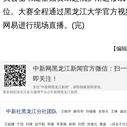
位。大赛全程通过黑龙江大学官方视
网易进行现场直播。(完)
【编辑
中新网黑龙江新闻官方微信：扫一
即关注！
关注“中新网黑龙江新闻”，获取独家新闻资讯。
更多精彩请关注各大微博平台@中新网黑龙江新闻 。
中新社黑龙江分社团队
王晓丹
解培华
刘锡菊
史轶夫
王琳
戚欣
王妮娜
于琨
刘璐
赵宇航
郭璨
李香梅
郝雨
刘慧
张瀚元
董淼
（排名不分