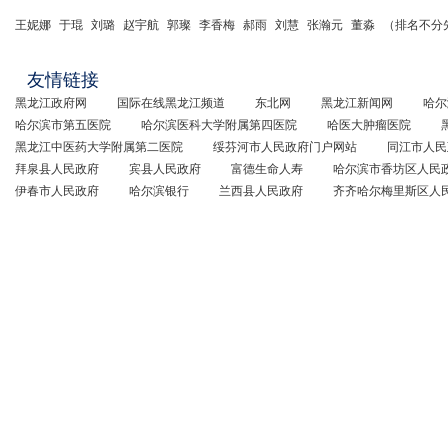
王妮娜
于琨
刘璐
赵宇航
郭璨
李香梅
郝雨
刘慧
张瀚元
董淼
（排名不分
友情链接
黑龙江政府网
国际在线黑龙江频道
东北网
黑龙江新闻网
哈尔
哈尔滨市第五医院
哈尔滨医科大学附属第四医院
哈医大肿瘤医院
黑龙江中医药大学附属第二医院
绥芬河市人民政府门户网站
同江市人民
拜泉县人民政府
宾县人民政府
富德生命人寿
哈尔滨市香坊区人民
伊春市人民政府
哈尔滨银行
兰西县人民政府
齐齐哈尔梅里斯区人