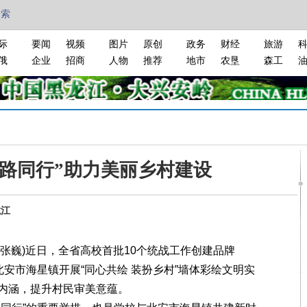
搜索
际
要闻
视频
图片
原创
政务
财经
旅游
俄
企业
招商
人物
推荐
地市
农垦
森工
艺路同行”助力美丽乡村建设
龙江
张巍)近日，全省高校首批10个统战工作创建品牌
北安市海星镇开展“同心共绘 装扮乡村”墙体彩绘文明实
内涵，提升村民审美意蕴。