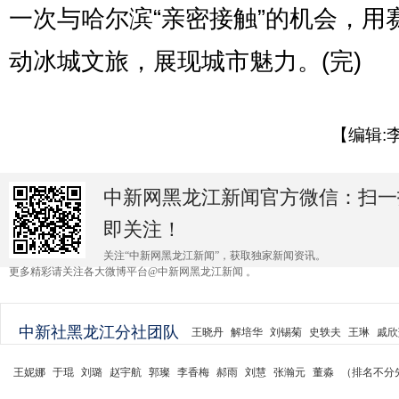
一次与哈尔滨“亲密接触”的机会，用
动冰城文旅，展现城市魅力。(完)
【编辑:
中新网黑龙江新闻官方微信：扫一
即关注！
关注“中新网黑龙江新闻”，获取独家新闻资讯。
更多精彩请关注各大微博平台@中新网黑龙江新闻 。
中新社黑龙江分社团队
王晓丹
解培华
刘锡菊
史轶夫
王琳
戚欣
王妮娜
于琨
刘璐
赵宇航
郭璨
李香梅
郝雨
刘慧
张瀚元
董淼
（排名不分