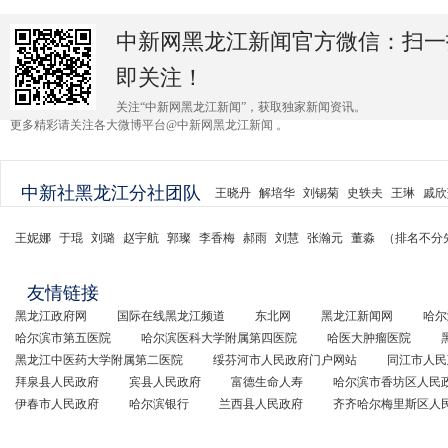
中新网黑龙江新闻官方微信：扫一
即关注！
关注“中新网黑龙江新闻”，获取独家新闻资讯。
更多精彩请关注各大微博平台@中新网黑龙江新闻 。
中新社黑龙江分社团队
王晓丹
解培华
刘锡菊
史轶夫
王琳
戚欣
王妮娜
于琨
刘璐
赵宇航
郭璨
李香梅
郝雨
刘慧
张瀚元
董淼
（排名不分
友情链接
黑龙江政府网
国际在线黑龙江频道
东北网
黑龙江新闻网
哈尔
哈尔滨市第五医院
哈尔滨医科大学附属第四医院
哈医大肿瘤医院
黑龙江中医药大学附属第二医院
绥芬河市人民政府门户网站
同江市人民
拜泉县人民政府
宾县人民政府
富德生命人寿
哈尔滨市香坊区人民
伊春市人民政府
哈尔滨银行
兰西县人民政府
齐齐哈尔梅里斯区人