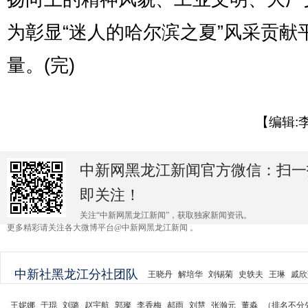
为彰显“迷人的哈尔滨之夏”风采贡献
量。(完)
【编辑:
中新网黑龙江新闻官方微信：扫一
即关注！
关注“中新网黑龙江新闻”，获取独家新闻资讯。
更多精彩请关注各大微博平台@中新网黑龙江新闻 。
中新社黑龙江分社团队
王晓丹
解培华
刘锡菊
史轶夫
王琳
戚欣
王妮娜
于琨
刘璐
赵宇航
郭璨
李香梅
郝雨
刘慧
张瀚元
董淼
（排名不分