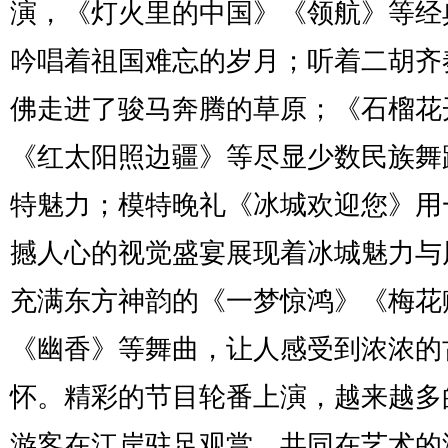
演，《灯火里的中国》《领航》等经
吟唱着祖国难忘的岁月；听着二胡齐
佛走进了骏马奔腾的草原；《石榴花
《红太阳照边疆》等尽显少数民族舞
特魅力；模特晚礼《冰城欢迎您》用
撼人心的视觉盛宴展现着冰城魅力与
充满东方神韵的《一梦惊鸿》《梅花
《幽香》等舞曲，让人感受到浓浓的
怀。精彩的节目轮番上演，越来越多
游客在江岸驻足观赏，共同在艺术的