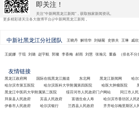
即关注！
关注“中新网黑龙江新闻”，获取独家新闻资讯。
更多精彩请关注各大微博平台@中新网黑龙江新闻 。
中新社黑龙江分社团队
王晓丹
解培华
刘锡菊
史轶夫
王琳
戚欣
王妮娜
于琨
刘璐
赵宇航
郭璨
李香梅
郝雨
刘慧
张瀚元
董淼
（排名不分
友情链接
黑龙江政府网
国际在线黑龙江频道
东北网
黑龙江新闻网
哈尔
哈尔滨市第五医院
哈尔滨医科大学附属第四医院
哈医大肿瘤医院
黑龙江中医药大学附属第二医院
绥芬河市人民政府门户网站
同江市人民
拜泉县人民政府
宾县人民政府
富德生命人寿
哈尔滨市香坊区人民
伊春市人民政府
哈尔滨银行
兰西县人民政府
齐齐哈尔梅里斯区人