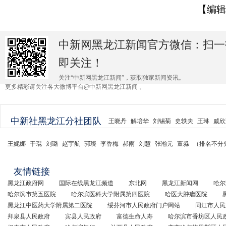
【编辑
中新网黑龙江新闻官方微信：扫一
即关注！
关注“中新网黑龙江新闻”，获取独家新闻资讯。
更多精彩请关注各大微博平台@中新网黑龙江新闻 。
中新社黑龙江分社团队
王晓丹
解培华
刘锡菊
史轶夫
王琳
戚欣
王妮娜
于琨
刘璐
赵宇航
郭璨
李香梅
郝雨
刘慧
张瀚元
董淼
（排名不分
友情链接
黑龙江政府网
国际在线黑龙江频道
东北网
黑龙江新闻网
哈尔
哈尔滨市第五医院
哈尔滨医科大学附属第四医院
哈医大肿瘤医院
黑龙江中医药大学附属第二医院
绥芬河市人民政府门户网站
同江市人民
拜泉县人民政府
宾县人民政府
富德生命人寿
哈尔滨市香坊区人民