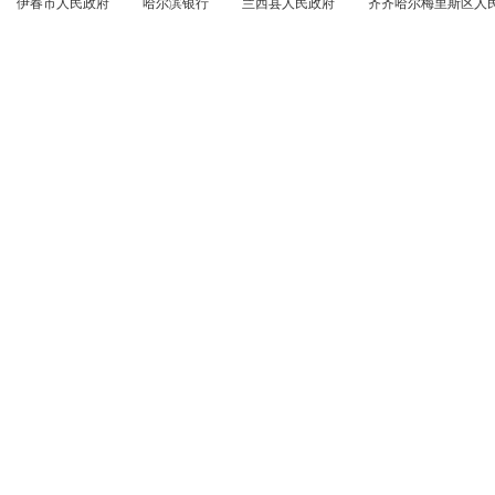
伊春市人民政府
哈尔滨银行
兰西县人民政府
齐齐哈尔梅里斯区人