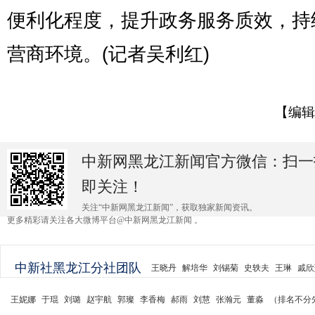
便利化程度，提升政务服务质效，持
营商环境。(记者吴利红)
【编辑
中新网黑龙江新闻官方微信：扫一
即关注！
关注“中新网黑龙江新闻”，获取独家新闻资讯。
更多精彩请关注各大微博平台@中新网黑龙江新闻 。
中新社黑龙江分社团队
王晓丹
解培华
刘锡菊
史轶夫
王琳
戚欣
王妮娜
于琨
刘璐
赵宇航
郭璨
李香梅
郝雨
刘慧
张瀚元
董淼
（排名不分