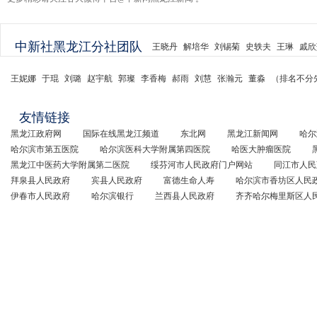
中新社黑龙江分社团队
王晓丹
解培华
刘锡菊
史轶夫
王琳
戚欣
王妮娜
于琨
刘璐
赵宇航
郭璨
李香梅
郝雨
刘慧
张瀚元
董淼
（排名不分
友情链接
黑龙江政府网
国际在线黑龙江频道
东北网
黑龙江新闻网
哈尔
哈尔滨市第五医院
哈尔滨医科大学附属第四医院
哈医大肿瘤医院
黑龙江中医药大学附属第二医院
绥芬河市人民政府门户网站
同江市人民
拜泉县人民政府
宾县人民政府
富德生命人寿
哈尔滨市香坊区人民
伊春市人民政府
哈尔滨银行
兰西县人民政府
齐齐哈尔梅里斯区人