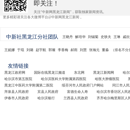
即关注！
关注“中新网黑龙江新闻”，获取独家新闻资讯。
更多精彩请关注各大微博平台@中新网黑龙江新闻 。
中新社黑龙江分社团队
王晓丹
解培华
刘锡菊
史轶夫
王琳
戚欣
王妮娜
于琨
刘璐
赵宇航
郭璨
李香梅
郝雨
刘慧
张瀚元
董淼
（排名不分
友情链接
黑龙江政府网
国际在线黑龙江频道
东北网
黑龙江新闻网
哈尔
哈尔滨市第五医院
哈尔滨医科大学附属第四医院
哈医大肿瘤医院
黑龙江中医药大学附属第二医院
绥芬河市人民政府门户网站
同江市人民
拜泉县人民政府
宾县人民政府
富德生命人寿
哈尔滨市香坊区人民
伊春市人民政府
哈尔滨银行
兰西县人民政府
齐齐哈尔梅里斯区人