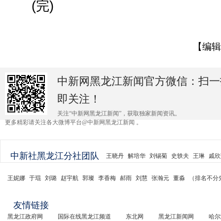
(完)
【编辑
中新网黑龙江新闻官方微信：扫一
即关注！
关注“中新网黑龙江新闻”，获取独家新闻资讯。
更多精彩请关注各大微博平台@中新网黑龙江新闻 。
中新社黑龙江分社团队
王晓丹
解培华
刘锡菊
史轶夫
王琳
戚欣
王妮娜
于琨
刘璐
赵宇航
郭璨
李香梅
郝雨
刘慧
张瀚元
董淼
（排名不分
友情链接
黑龙江政府网
国际在线黑龙江频道
东北网
黑龙江新闻网
哈尔