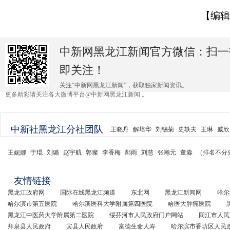
【编辑
中新网黑龙江新闻官方微信：扫一
即关注！
关注“中新网黑龙江新闻”，获取独家新闻资讯。
更多精彩请关注各大微博平台@中新网黑龙江新闻 。
中新社黑龙江分社团队
王晓丹
解培华
刘锡菊
史轶夫
王琳
戚欣
王妮娜
于琨
刘璐
赵宇航
郭璨
李香梅
郝雨
刘慧
张瀚元
董淼
（排名不分
友情链接
黑龙江政府网
国际在线黑龙江频道
东北网
黑龙江新闻网
哈尔
哈尔滨市第五医院
哈尔滨医科大学附属第四医院
哈医大肿瘤医院
黑龙江中医药大学附属第二医院
绥芬河市人民政府门户网站
同江市人民
拜泉县人民政府
宾县人民政府
富德生命人寿
哈尔滨市香坊区人民