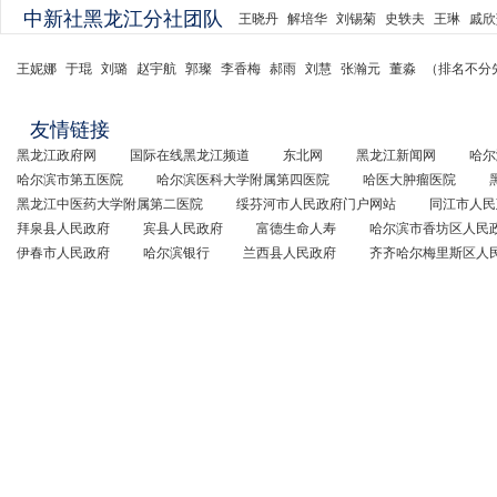
中新社黑龙江分社团队
王晓丹
解培华
刘锡菊
史轶夫
王琳
戚欣
王妮娜
于琨
刘璐
赵宇航
郭璨
李香梅
郝雨
刘慧
张瀚元
董淼
（排名不分
友情链接
黑龙江政府网
国际在线黑龙江频道
东北网
黑龙江新闻网
哈尔
哈尔滨市第五医院
哈尔滨医科大学附属第四医院
哈医大肿瘤医院
黑龙江中医药大学附属第二医院
绥芬河市人民政府门户网站
同江市人民
拜泉县人民政府
宾县人民政府
富德生命人寿
哈尔滨市香坊区人民
伊春市人民政府
哈尔滨银行
兰西县人民政府
齐齐哈尔梅里斯区人