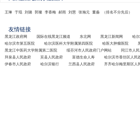
王琳
于琨
刘璐
郭璨
李香梅
郝雨
刘慧
张瀚元
董淼
（排名不分先后）
友情链接
黑龙江政府网
国际在线黑龙江频道
东北网
黑龙江新闻网
哈尔
哈尔滨市第五医院
哈尔滨医科大学附属第四医院
哈医大肿瘤医院
黑龙江中医药大学附属第二医院
绥芬河市人民政府门户网站
同江市人民
拜泉县人民政府
宾县人民政府
富德生命人寿
哈尔滨市香坊区人民
伊春市人民政府
哈尔滨银行
兰西县人民政府
齐齐哈尔梅里斯区人