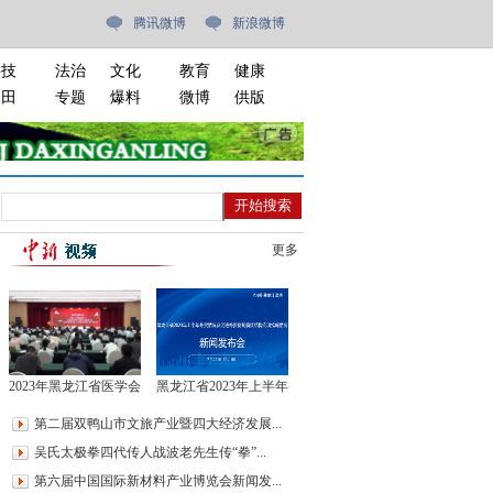
腾讯微博
新浪微博
科技
法治
文化
教育
健康
油田
专题
爆料
微博
供版
更多
2023年黑龙江省医学会
黑龙江省2023年上半年
急诊分会年会召开
外贸情况及促进外贸稳
第二届双鸭山市文旅产业暨四大经济发展...
规模优结构专项措施情
吴氏太极拳四代传人战波老先生传“拳”...
况新闻发布会
第六届中国国际新材料产业博览会新闻发...