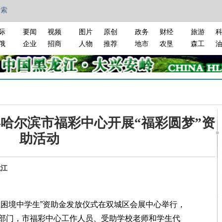
搜索
际
要闻
视频
图片
原创
政务
财经
旅游
俄
企业
招商
人物
推荐
地市
农垦
森工
—哈尔滨市福彩中心开展“福彩圆梦”资
助活动
龙江
困境中学生”资助金发放仪式在双城区会展中心举行，
部门，市福彩中心工作人员、受助学校老师和学生代