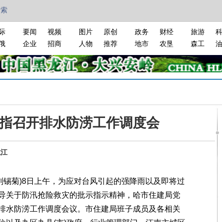
搜索
际
要闻
视频
图片
原创
政务
财经
旅游
俄
企业
招商
人物
推荐
地市
农垦
森工
指召开排水防涝工作调度会
龙江
刘锡菊)8日上午，为应对台风引起的强降雨以及即将过
导关于防汛抢险救灾的批示指示精神，哈市住建局党
排水防涝工作调度会议。市住建局班子成员及各相关