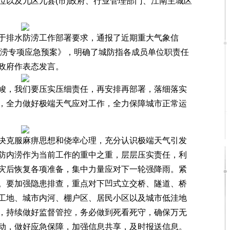
位以及九区九县(市)政府、行业管理部门、江南主城区
排水防涝工作部署要求，通报了近期重大气象信
内涝专项应急预案》，明确了城防指各成员单位职责任
政府作表态发言。
，我们要压实压细责任，再安排再部署，落细落实
，全力做好极端天气应对工作，全力保障城市正常运
克服麻痹思想和侥幸心理，充分认识极端天气引发
防内涝作为当前工作的重中之重，层层压实责任，利
灾后恢复各项准备，集中力量应对下一轮强降雨。紧
。要加强隐患排查，重点对下凹式立交桥、隧道、桥
工地、城市内河、棚户区、居民小区以及城市低洼地
，持续做好监督管控，务必做到死看死守，确保万无
动，做好应急保障，加强信息共享，及时报送信息。