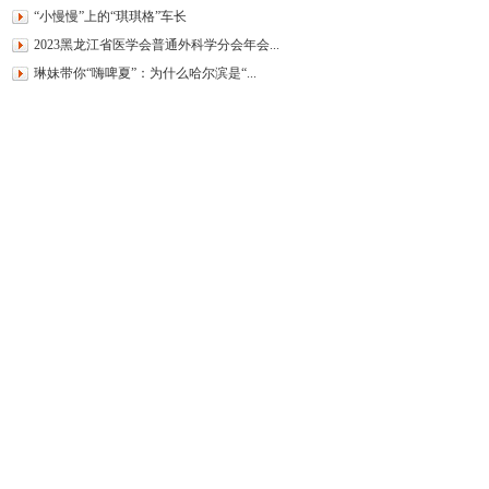
“小慢慢”上的“琪琪格”车长
2023黑龙江省医学会普通外科学分会年会...
琳妹带你“嗨啤夏”：为什么哈尔滨是“...