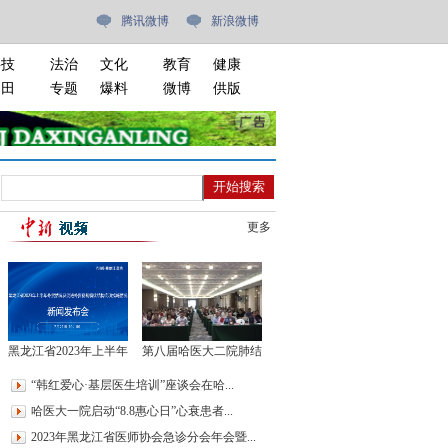
腾讯微博
新浪微博
科技
法治
文化
教育
健康
油田
专题
爆料
微博
供版
更多
黑龙江省2023年上半年
第八届哈医大二院肺结
外贸情况及促进外贸稳
节诊治中心学术会议召
“韩红爱心·基层医生培训”座谈会在哈...
规模优结构专项措施情
开
哈医大一院启动“8.8惠心日”心衰患者...
况新闻发布会
2023年黑龙江省医师协会急诊分会年会暨...