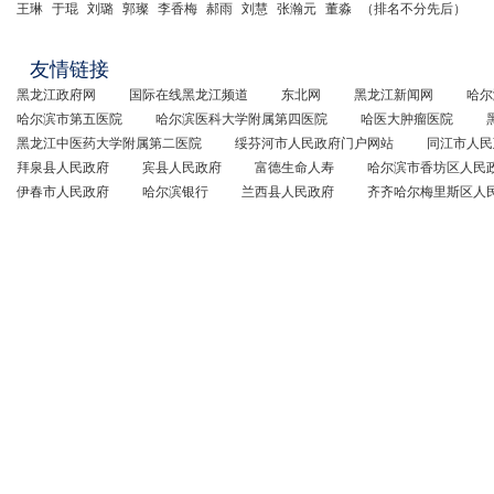
王琳
于琨
刘璐
郭璨
李香梅
郝雨
刘慧
张瀚元
董淼
（排名不分先后）
友情链接
黑龙江政府网
国际在线黑龙江频道
东北网
黑龙江新闻网
哈尔
哈尔滨市第五医院
哈尔滨医科大学附属第四医院
哈医大肿瘤医院
黑龙江中医药大学附属第二医院
绥芬河市人民政府门户网站
同江市人民
拜泉县人民政府
宾县人民政府
富德生命人寿
哈尔滨市香坊区人民
伊春市人民政府
哈尔滨银行
兰西县人民政府
齐齐哈尔梅里斯区人