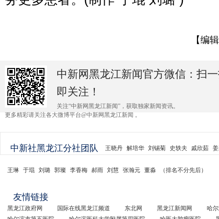
【编辑
中新网黑龙江新闻官方微信：扫一
即关注！
关注“中新网黑龙江新闻”，获取独家新闻资讯。
更多精彩请关注各大微博平台@中新网黑龙江新闻 。
中新社黑龙江分社团队
王晓丹
解培华
刘锡菊
史轶夫
戚欣茹
姜
王琳
于琨
刘璐
郭璨
李香梅
郝雨
刘慧
张瀚元
董淼
（排名不分先后）
友情链接
黑龙江政府网
国际在线黑龙江频道
东北网
黑龙江新闻网
哈尔
哈尔滨市第五医院
哈尔滨医科大学附属第四医院
哈医大肿瘤医院