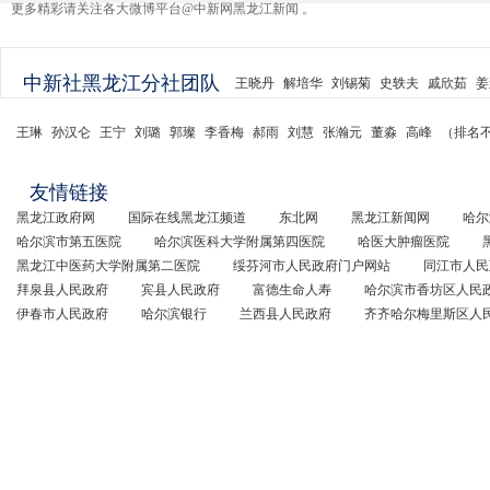
更多精彩请关注各大微博平台@中新网黑龙江新闻 。
中新社黑龙江分社团队
王晓丹
解培华
刘锡菊
史轶夫
戚欣茹
姜
王琳
孙汉仑
王宁
刘璐
郭璨
李香梅
郝雨
刘慧
张瀚元
董淼
高峰
（排名
友情链接
黑龙江政府网
国际在线黑龙江频道
东北网
黑龙江新闻网
哈尔
哈尔滨市第五医院
哈尔滨医科大学附属第四医院
哈医大肿瘤医院
黑龙江中医药大学附属第二医院
绥芬河市人民政府门户网站
同江市人民
拜泉县人民政府
宾县人民政府
富德生命人寿
哈尔滨市香坊区人民
伊春市人民政府
哈尔滨银行
兰西县人民政府
齐齐哈尔梅里斯区人