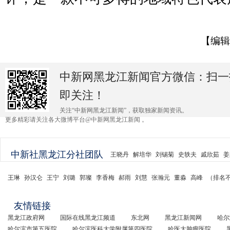
【编辑
中新网黑龙江新闻官方微信：扫一
即关注！
关注“中新网黑龙江新闻”，获取独家新闻资讯。
更多精彩请关注各大微博平台@中新网黑龙江新闻 。
中新社黑龙江分社团队
王晓丹
解培华
刘锡菊
史轶夫
戚欣茹
姜
王琳
孙汉仑
王宁
刘璐
郭璨
李香梅
郝雨
刘慧
张瀚元
董淼
高峰
（排名
友情链接
黑龙江政府网
国际在线黑龙江频道
东北网
黑龙江新闻网
哈尔
哈尔滨市第五医院
哈尔滨医科大学附属第四医院
哈医大肿瘤医院