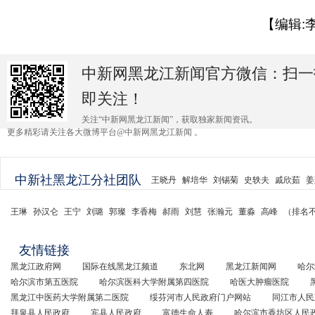
【编辑:
中新网黑龙江新闻官方微信：扫一
即关注！
关注“中新网黑龙江新闻”，获取独家新闻资讯。
更多精彩请关注各大微博平台@中新网黑龙江新闻 。
中新社黑龙江分社团队
王晓丹
解培华
刘锡菊
史轶夫
戚欣茹
姜
王琳
孙汉仑
王宁
刘璐
郭璨
李香梅
郝雨
刘慧
张瀚元
董淼
高峰
（排名
友情链接
黑龙江政府网
国际在线黑龙江频道
东北网
黑龙江新闻网
哈尔
哈尔滨市第五医院
哈尔滨医科大学附属第四医院
哈医大肿瘤医院
黑龙江中医药大学附属第二医院
绥芬河市人民政府门户网站
同江市人民
拜泉县人民政府
宾县人民政府
富德生命人寿
哈尔滨市香坊区人民