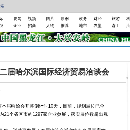
搜索
际
要闻
视频
图片
原创
政务
财经
旅游
俄
企业
招商
人物
推荐
地市
农垦
森工
二届哈尔滨国际经济贸易洽谈会
报
本届哈洽会开幕倒计时10天，目前，规划展位已全
内21个省区市的1297家企业参展，落实展位数超出规