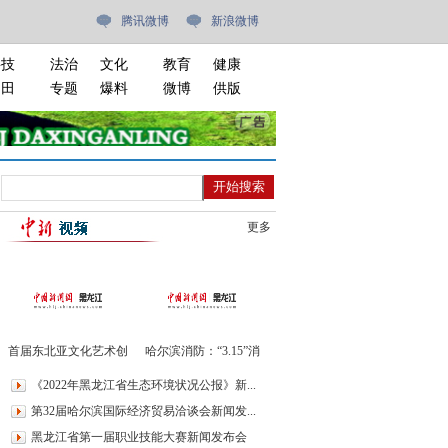
腾讯微博
新浪微博
科技
法治
文化
教育
健康
油田
专题
爆料
微博
供版
更多
首届东北亚文化艺术创
哈尔滨消防：“3.15”消
意设计博览会哈尔滨开
防产品专项整治暨消防
《2022年黑龙江省生态环境状况公报》新...
幕
安全“科普月”活动
第32届哈尔滨国际经济贸易洽谈会新闻发...
黑龙江省第一届职业技能大赛新闻发布会