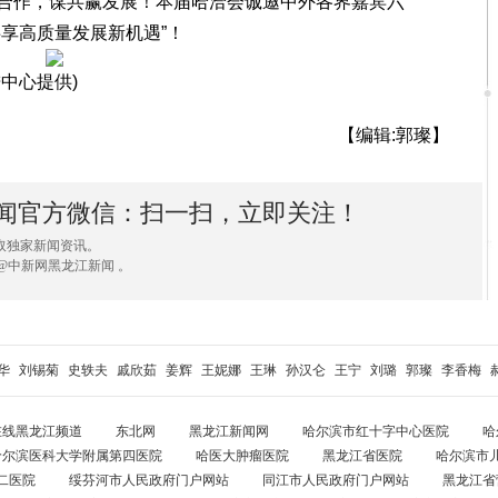
作，谋共赢发展！本届哈洽会诚邀中外各界嘉宾六
享高质量发展新机遇”！
中心提供)
【编辑:郭璨】
闻官方微信：扫一扫，立即关注！
取独家新闻资讯。
@中新网黑龙江新闻 。
华
刘锡菊
史轶夫
戚欣茹
姜辉
王妮娜
王琳
孙汉仑
王宁
刘璐
郭璨
李香梅
在线黑龙江频道
东北网
黑龙江新闻网
哈尔滨市红十字中心医院
哈
哈尔滨医科大学附属第四医院
哈医大肿瘤医院
黑龙江省医院
哈尔滨市
二医院
绥芬河市人民政府门户网站
同江市人民政府门户网站
黑龙江省