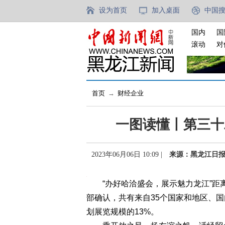
设为首页
加入桌面
中国
国内
国
滚动
对
首页
→
财经企业
一图读懂丨第三十
2023年06月06日 10:09 |
来源：黑龙江日
“办好哈洽盛会，展示魅力龙江”距离
部确认，共有来自35个国家和地区、国
划展览规模的13%。