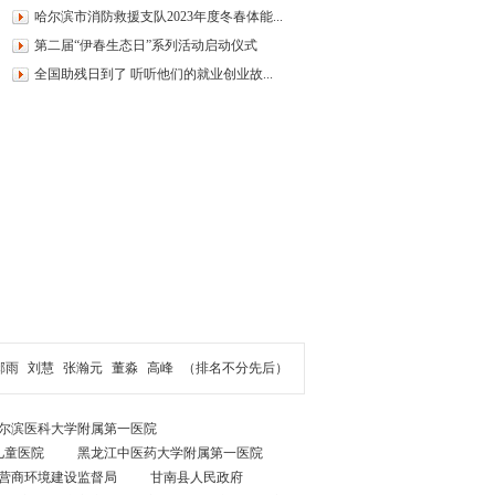
哈尔滨市消防救援支队2023年度冬春体能...
第二届“伊春生态日”系列活动启动仪式
全国助残日到了 听听他们的就业创业故...
郝雨
刘慧
张瀚元
董淼
高峰
（排名不分先后）
尔滨医科大学附属第一医院
儿童医院
黑龙江中医药大学附属第一医院
营商环境建设监督局
甘南县人民政府