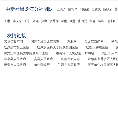
中新社黑龙江分社团队
王晓丹
解培华
刘锡菊
史轶夫
戚欣茹
姜
王琳
孙汉仑
王宁
刘璐
郭璨
李香梅
郝雨
刘慧
张瀚元
董淼
高峰
（排名
友情链接
黑龙江政府网
国际在线黑龙江频道
东北网
黑龙江新闻网
哈尔
哈尔滨市第五医院
哈尔滨医科大学附属第四医院
哈医大肿瘤医院
黑龙江中医药大学附属第二医院
绥芬河市人民政府门户网站
同江市人民
拜泉县人民政府
宾县人民政府
富德生命人寿
哈尔滨市香坊区人民
伊春市人民政府
哈尔滨银行
兰西县人民政府
齐齐哈尔梅里斯区人