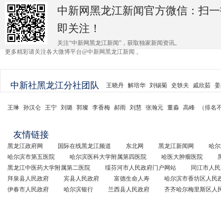
中新网黑龙江新闻官方微信：扫一
即关注！
关注“中新网黑龙江新闻”，获取独家新闻资讯。
更多精彩请关注各大微博平台@中新网黑龙江新闻 。
中新社黑龙江分社团队
王晓丹
解培华
刘锡菊
史轶夫
戚欣茹
姜
王琳
孙汉仑
王宁
刘璐
郭璨
李香梅
郝雨
刘慧
张瀚元
董淼
高峰
（排名
友情链接
黑龙江政府网
国际在线黑龙江频道
东北网
黑龙江新闻网
哈尔
哈尔滨市第五医院
哈尔滨医科大学附属第四医院
哈医大肿瘤医院
黑龙江中医药大学附属第二医院
绥芬河市人民政府门户网站
同江市人民
拜泉县人民政府
宾县人民政府
富德生命人寿
哈尔滨市香坊区人民
伊春市人民政府
哈尔滨银行
兰西县人民政府
齐齐哈尔梅里斯区人