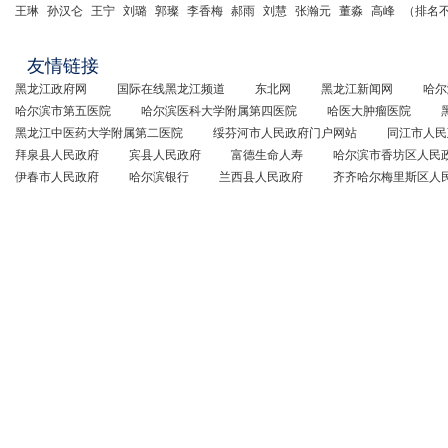
王琳
孙汉仑
王宁
刘璐
郭璨
李香梅
郝雨
刘慧
张瀚元
董淼
高峰
（排名
友情链接
黑龙江政府网
国际在线黑龙江频道
东北网
黑龙江新闻网
哈尔
哈尔滨市第五医院
哈尔滨医科大学附属第四医院
哈医大肿瘤医院
黑龙江中医药大学附属第二医院
绥芬河市人民政府门户网站
同江市人民
拜泉县人民政府
宾县人民政府
富德生命人寿
哈尔滨市香坊区人民
伊春市人民政府
哈尔滨银行
兰西县人民政府
齐齐哈尔梅里斯区人