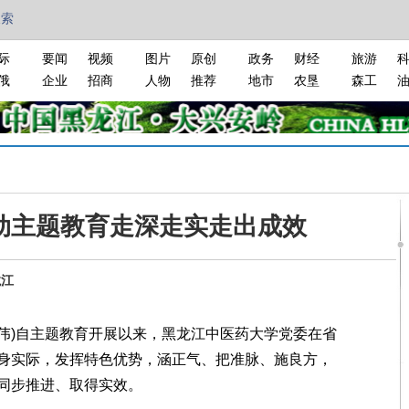
搜索
际
要闻
视频
图片
原创
政务
财经
旅游
俄
企业
招商
人物
推荐
地市
农垦
森工
动主题教育走深走实走出成效
龙江
伟)自主题教育开展以来，黑龙江中医药大学党委在省
身实际，发挥特色优势，涵正气、把准脉、施良方，
同步推进、取得实效。