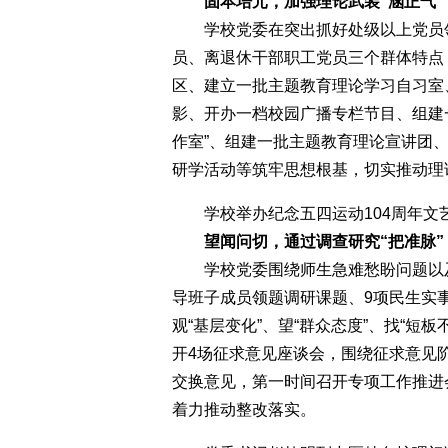
固本培元，加强理论武装“涵正气”
学校党委在突出抓好处级以上党员领
员、离退休干部职工党员三个群体特点
区、建立一批主题教育理论学习自习室
影、开办一档校园广播专栏节目、组建一
作室”、组建一批主题教育理论宣讲团
研学活动等筑牢思想根基，切实推动理
学校举办纪念五四运动104周年文
望闻问切，通过调查研究“把准脉”
学校党委围绕师生急难愁盼问题以及
导班子成员领题调研课题、9项民生实事
观“基层变化”、望“群众态度”、找“短
开4场征求意见座谈会，围绕征求意见
交换意见，第一时间召开专项工作推进
着力推动整改落实。