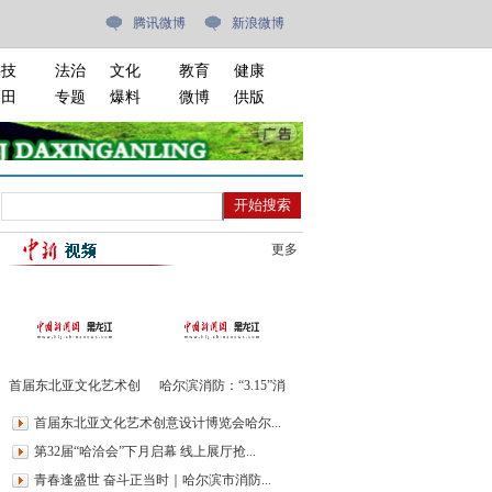
腾讯微博
新浪微博
科技
法治
文化
教育
健康
油田
专题
爆料
微博
供版
更多
首届东北亚文化艺术创
哈尔滨消防：“3.15”消
意设计博览会哈尔滨开
防产品专项整治暨消防
首届东北亚文化艺术创意设计博览会哈尔...
幕
安全“科普月”活动
第32届“哈洽会”下月启幕 线上展厅抢...
青春逢盛世 奋斗正当时｜哈尔滨市消防...