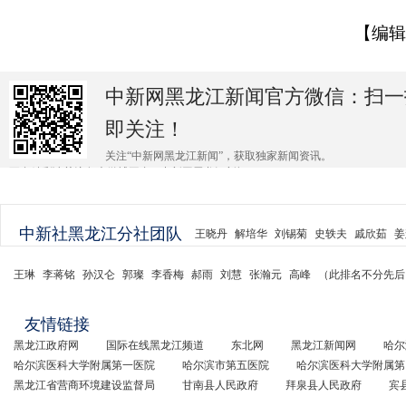
【编辑
中新网黑龙江新闻官方微信：扫一
即关注！
关注“中新网黑龙江新闻”，获取独家新闻资讯。
更多精彩请关注各大微博平台@中新网黑龙江新闻 。
中新社黑龙江分社团队
王晓丹
解培华
刘锡菊
史轶夫
戚欣茹
姜
王琳
李蒋铭
孙汉仑
郭璨
李香梅
郝雨
刘慧
张瀚元
高峰
（此排名不分先后
友情链接
黑龙江政府网
国际在线黑龙江频道
东北网
黑龙江新闻网
哈尔
哈尔滨医科大学附属第一医院
哈尔滨市第五医院
哈尔滨医科大学附属第
黑龙江省营商环境建设监督局
甘南县人民政府
拜泉县人民政府
宾