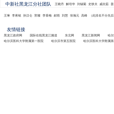
中新社黑龙江分社团队
王晓丹
解培华
刘锡菊
史轶夫
戚欣茹
姜
王琳
李蒋铭
孙汉仑
郭璨
李香梅
郝雨
刘慧
张瀚元
高峰
（此排名不分先后
友情链接
黑龙江政府网
国际在线黑龙江频道
东北网
黑龙江新闻网
哈尔
哈尔滨医科大学附属第一医院
哈尔滨市第五医院
哈尔滨医科大学附属第