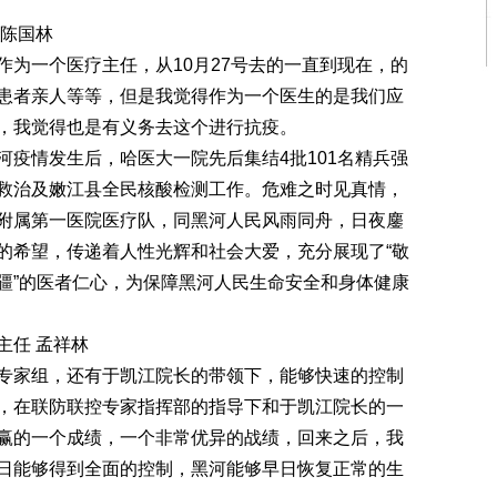
陈国林
一个医疗主任，从10月27号去的一直到现在，的
患者亲人等等，但是我觉得作为一个医生的是我们应
，我觉得也是有义务去这个进行抗疫。
情发生后，哈医大一院先后集结4批101名精兵强
救治及嫩江县全民核酸检测工作。危难之时见真情，
附属第一医院医疗队，同黑河人民风雨同舟，日夜鏖
的希望，传递着人性光辉和社会大爱，充分展现了“敬
疆”的医者仁心，为保障黑河人民生命安全和身体健康
任 孟祥林
家组，还有于凯江院长的带领下，能够快速的控制
，在联防联控专家指挥部的指导下和于凯江院长的一
赢的一个成绩，一个非常优异的战绩，回来之后，我
日能够得到全面的控制，黑河能够早日恢复正常的生