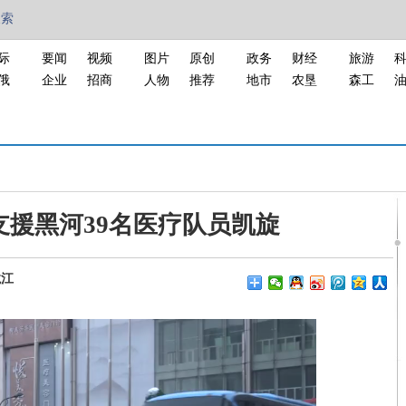
搜索
际
要闻
视频
图片
原创
政务
财经
旅游
俄
企业
招商
人物
推荐
地市
农垦
森工
支援黑河39名医疗队员凯旋
龙江