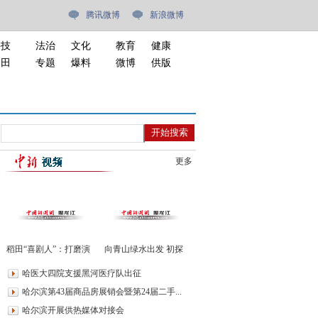
腾讯微博
新浪微博
科技
法治
文化
教育
健康
油田
专题
爆料
微博
供版
更多
稻田“喜剧人”：打磨演
向青山绿水出发 初探
技只为传授农技
绥芬河中俄自驾游露营
哈医大四院支援黑河医疗队出征
地
哈尔滨第43届商品房展销会暨第24届二手...
哈尔滨开展供热媒体对接会