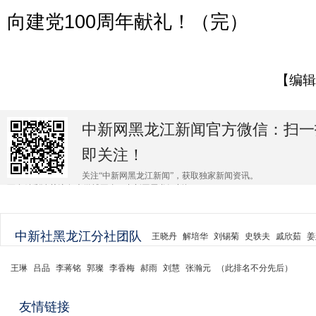
向建党100周年献礼！（完）
【编辑
中新网黑龙江新闻官方微信：扫一
即关注！
关注“中新网黑龙江新闻”，获取独家新闻资讯。
更多精彩请关注各大微博平台@中新网黑龙江新闻 。
中新社黑龙江分社团队
王晓丹
解培华
刘锡菊
史轶夫
戚欣茹
姜
王琳
吕品
李蒋铭
郭璨
李香梅
郝雨
刘慧
张瀚元
（此排名不分先后）
友情链接