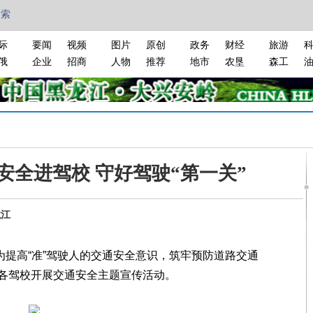
搜索
际
要闻
视频
图片
原创
政务
财经
旅游
俄
企业
招商
人物
推荐
地市
农垦
森工
安全进驾校 守好驾驶“第一关”
龙江
为提高“准”驾驶人的交通安全意识，筑牢预防道路交通
各驾校开展交通安全主题宣传活动。