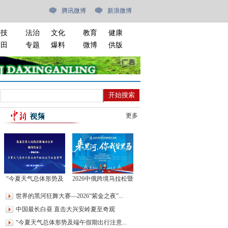
腾讯微博
新浪微博
科技
法治
文化
教育
健康
油田
专题
爆料
微博
供版
更多
“今夏天气总体形势及
2026中俄跨境马拉松暨
端午假期出行注意事
黑河马拉松
世界的黑河狂舞大赛—2026“紫金之夜”...
项”新闻发布会
中国最长白昼 直击大兴安岭夏至奇观
“今夏天气总体形势及端午假期出行注意...