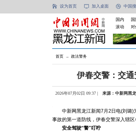
设为首页
加入桌面
中国
国内
国
滚动
对
首页
→
政法警务
伊春交警：交通
2026年07月02日 09:37 |
来源：中新网黑
中新网黑龙江新闻7月2日电(刘璐)
事故的第一道防线，伊春交警深入辖区
安全驾驶“警”叮咛