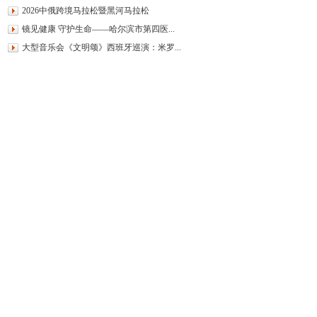
2026中俄跨境马拉松暨黑河马拉松
镜见健康 守护生命——哈尔滨市第四医...
大型音乐会《文明颂》西班牙巡演：米罗...