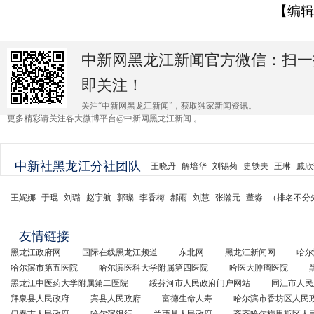
【编辑
中新网黑龙江新闻官方微信：扫一
即关注！
关注“中新网黑龙江新闻”，获取独家新闻资讯。
更多精彩请关注各大微博平台@中新网黑龙江新闻 。
中新社黑龙江分社团队
王晓丹
解培华
刘锡菊
史轶夫
王琳
戚欣
王妮娜
于琨
刘璐
赵宇航
郭璨
李香梅
郝雨
刘慧
张瀚元
董淼
（排名不分
友情链接
黑龙江政府网
国际在线黑龙江频道
东北网
黑龙江新闻网
哈尔
哈尔滨市第五医院
哈尔滨医科大学附属第四医院
哈医大肿瘤医院
黑龙江中医药大学附属第二医院
绥芬河市人民政府门户网站
同江市人民
拜泉县人民政府
宾县人民政府
富德生命人寿
哈尔滨市香坊区人民