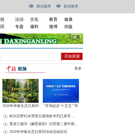
腾讯微博
新浪微博
科技
法治
文化
教育
健康
油田
专题
爆料
微博
供版
更多
2026年伊春生态日系列
“开局起步‘十五五’”专
活动启动仪式
题新闻发布会
哈尔滨梦幻冰雪馆主题地铁专列已发车 ...
黑龙江饶河《赫哲鼓韵》闪亮第二届中国...
2026年伊春生态日系列活动启动仪式