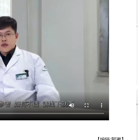
【编辑:郭璨】