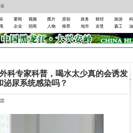
搜索
际
要闻
视频
图片
原创
政务
财经
旅游
俄
企业
招商
人物
推荐
地市
农垦
森工
外科专家科普，喝水太少真的会诱发
和泌尿系统感染吗？
龙江