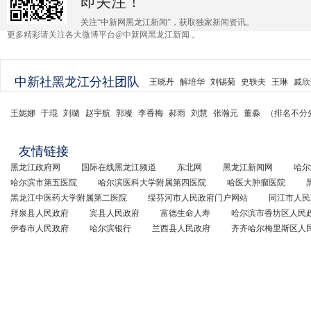
即关注！
关注“中新网黑龙江新闻”，获取独家新闻资讯。
更多精彩请关注各大微博平台@中新网黑龙江新闻 。
中新社黑龙江分社团队
王晓丹
解培华
刘锡菊
史轶夫
王琳
戚欣
王妮娜
于琨
刘璐
赵宇航
郭璨
李香梅
郝雨
刘慧
张瀚元
董淼
（排名不分
友情链接
黑龙江政府网
国际在线黑龙江频道
东北网
黑龙江新闻网
哈尔
哈尔滨市第五医院
哈尔滨医科大学附属第四医院
哈医大肿瘤医院
黑龙江中医药大学附属第二医院
绥芬河市人民政府门户网站
同江市人民
拜泉县人民政府
宾县人民政府
富德生命人寿
哈尔滨市香坊区人民
伊春市人民政府
哈尔滨银行
兰西县人民政府
齐齐哈尔梅里斯区人