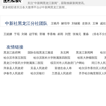
关注“中新网黑龙江新闻”，获取独家新闻资讯。
更多精彩请关注各大微博平台@中新网黑龙江新闻 。
中新社黑龙江分社团队
王晓丹
解培华
刘锡菊
史轶夫
王琳
戚欣
王妮娜
于琨
刘璐
赵宇航
郭璨
李香梅
郝雨
刘慧
张瀚元
董淼
（排名不分
友情链接
黑龙江政府网
国际在线黑龙江频道
东北网
黑龙江新闻网
哈尔
哈尔滨市第五医院
哈尔滨医科大学附属第四医院
哈医大肿瘤医院
黑龙江中医药大学附属第二医院
绥芬河市人民政府门户网站
同江市人民
拜泉县人民政府
宾县人民政府
富德生命人寿
哈尔滨市香坊区人民
伊春市人民政府
哈尔滨银行
兰西县人民政府
齐齐哈尔梅里斯区人