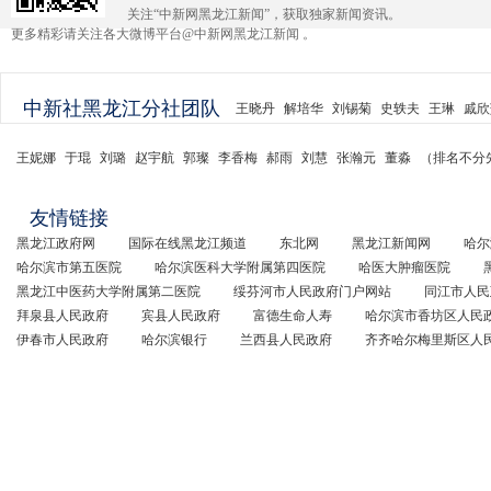
关注“中新网黑龙江新闻”，获取独家新闻资讯。
更多精彩请关注各大微博平台@中新网黑龙江新闻 。
中新社黑龙江分社团队
王晓丹
解培华
刘锡菊
史轶夫
王琳
戚欣
王妮娜
于琨
刘璐
赵宇航
郭璨
李香梅
郝雨
刘慧
张瀚元
董淼
（排名不分
友情链接
黑龙江政府网
国际在线黑龙江频道
东北网
黑龙江新闻网
哈尔
哈尔滨市第五医院
哈尔滨医科大学附属第四医院
哈医大肿瘤医院
黑龙江中医药大学附属第二医院
绥芬河市人民政府门户网站
同江市人民
拜泉县人民政府
宾县人民政府
富德生命人寿
哈尔滨市香坊区人民
伊春市人民政府
哈尔滨银行
兰西县人民政府
齐齐哈尔梅里斯区人